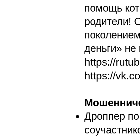
помощь кот
родители! 
поколением
деньги» не
https://rut
https://vk
Мошенниче
Дроппер пон
соучастни