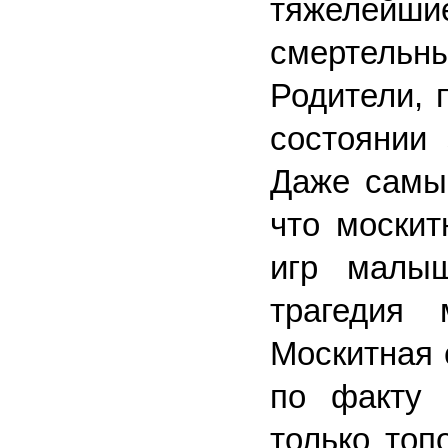
тяжелейш
смертельны
Родители, 
состоянии 
Даже самые
что москит
игр малы
трагедия
Москитная 
по факту 
только топ