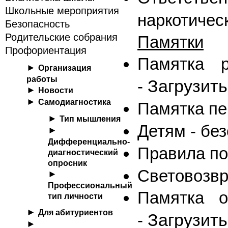
Школьные мероприятия
наркотичес
Безопасность
Родительские собрания
Памятки
Профориентация
Памятка 
Организация
работы
Загрузить
-
Новости
Самодиагностика
Памятка пе
Тип мышления
Детям - бе
Дифференциально-
Правила по
диагностический
опросник
Световозв
Профессиональный
Памятка 
тип личности
Для абитуриентов
Загрузить
-