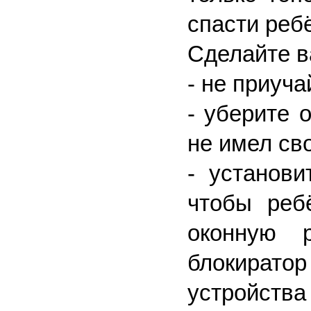
спасти ребё
Сделайте в
- не приуч
- уберите 
не имел сво
- установи
чтобы реб
оконную 
блокирато
устройс