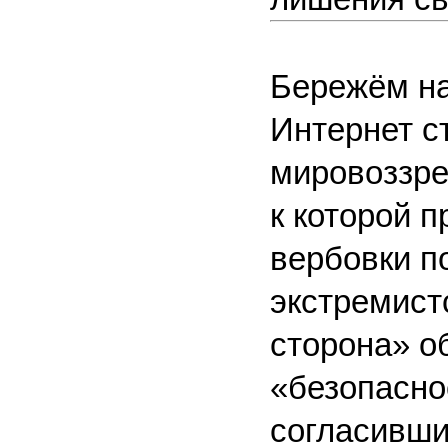
Бережëм на
Интернет с
мировоззре
к которой 
вербовки п
экстремист
сторона» о
«безопасно
согласивши