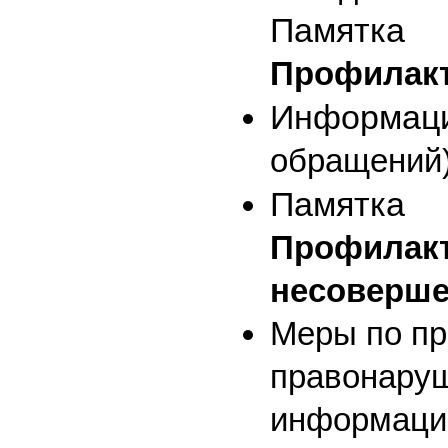
Памятка
Профилакт
Информаци
обращений
Памятка
Профилак
несоверше
Меры по пр
правонаруш
информаци