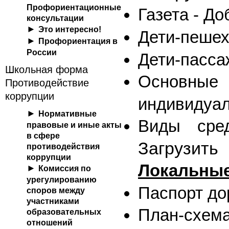
Профориентационные
Газета - До
консультации
Это интересно!
Дети-пеше
Профориентация в
России
Дети-пасса
Школьная форма
Основные
Противодействие
коррупции
индивидуал
Нормативные
Виды сред
правовые и иные акты
в сфере
Загрузить
противодействия
коррупции
Локальные
Комиссия по
урегулированию
Паспорт до
споров между
участниками
План-с
образовательных
отношений