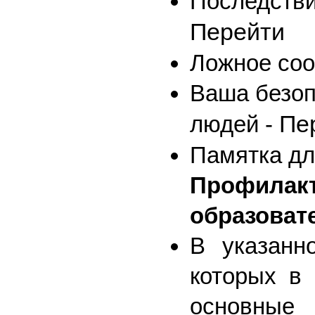
Последстви
Перейти
Ложное соо
Ваша безоп
Пе
людей -
Памятка дл
Профила
образоват
В указанн
которых в
основные 