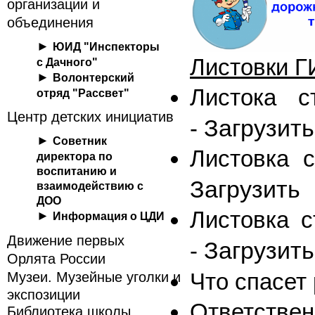
организации и
объединения
ЮИД "Инспекторы
Листовки 
с Дачного"
Волонтерский
Листока с
отряд "Рассвет"
Центр детских инициатив
Загрузить
-
Советник
Листовка с
директора по
воспитанию и
Загрузить
взаимодействию с
ДОО
Листовка с
Информация о ЦДИ
Движение первых
Загрузить
-
Орлята России
Что спасет
Музеи. Музейные уголки и
экспозиции
Ответствен
Библиотека школы