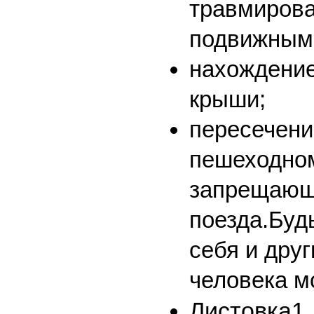
травмиров
подвижным
нахождение
крыши;
пересечени
пешеходном
запрещающе
поезда.Буд
себя и друг
человека мо
Листовка1