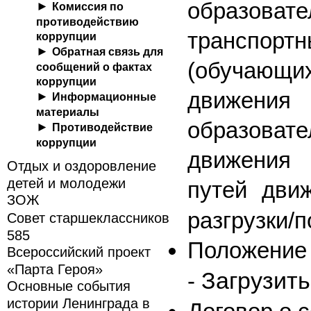
образоват
Комиссия по
противодействию
трансп
коррупции
Обратная связь для
(обучающи
сообщений о фактах
коррупции
движения
Информационные
материалы
образоват
Противодействие
коррупции
движения 
Отдых и оздоровление
детей и молодежи
путей дви
ЗОЖ
разгрузки/п
Совет старшеклассников
585
Положение 
Всероссийский проект
«Парта Героя»
Загрузить
-
Основные события
истории Ленинграда в