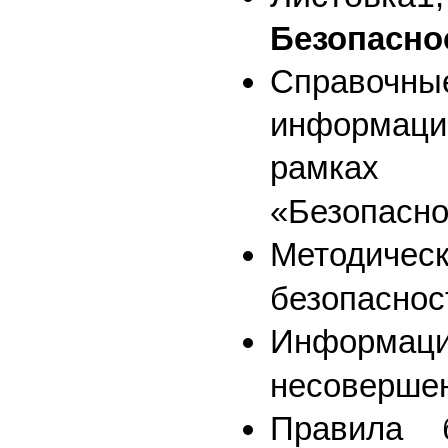
Безопаснос
Справоч
информаци
рамках «
«Безопасно
Методиче
безопаснос
Инфор
несовершен
Правила 