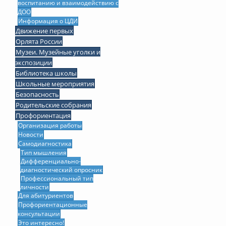
воспитанию и взаимодействию с
ДОО
Информация о ЦДИ
Движение первых
Орлята России
Музеи. Музейные уголки и
экспозиции
Библиотека школы
Школьные мероприятия
Безопасность
Родительские собрания
Профориентация
Организация работы
Новости
Самодиагностика
Тип мышления
Дифференциально-
диагностический опросник
Профессиональный тип
личности
Для абитуриентов
Профориентационные
консультации
Это интересно!