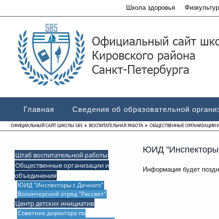
Школа здоровья
Физкультур
Главная
Сведения об образовательной органи
ОФИЦИАЛЬНЫЙ САЙТ ШКОЛЫ 585
ВОСПИТАТЕЛЬНАЯ РАБОТА
ОБЩЕСТВЕННЫЕ ОРГАНИЗАЦИИ 
ЮИД "Инспекторы 
Штаб воспитательной работы
Общественные организации и
Информация будет поздн
объединения
ЮИД "Инспекторы с Дачного"
Волонтерский отряд "Рассвет"
Центр детских инициатив
Советник директора по