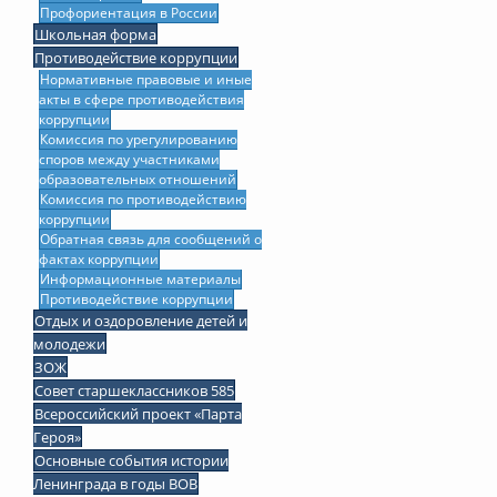
Профориентация в России
Школьная форма
Противодействие коррупции
Нормативные правовые и иные
акты в сфере противодействия
коррупции
Комиссия по урегулированию
споров между участниками
образовательных отношений
Комиссия по противодействию
коррупции
Обратная связь для сообщений о
фактах коррупции
Информационные материалы
Противодействие коррупции
Отдых и оздоровление детей и
молодежи
ЗОЖ
Совет старшеклассников 585
Всероссийский проект «Парта
Героя»
Основные события истории
Ленинграда в годы ВОВ